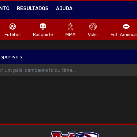
NTO
RESULTADOS
AJUDA
Futebol
Basquete
MMA
Vôlei
Fut. Americ
isponíveis