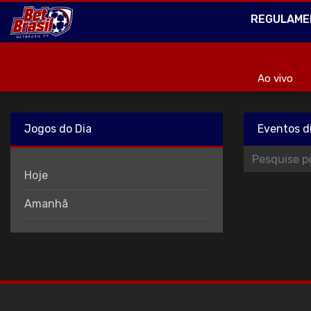
REGULAME
Ao vivo
Jogos do Dia
Eventos d
Hoje
Amanhã