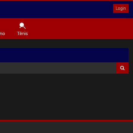
Login
ano
Tênis