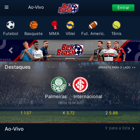
Ao-Vivo
Entrar
Futebol
Basquete
MMA
Vôlei
Fut. Americ.
Tênis
Previous
Nex
Destaques
ARRASTE PARA O LADO
x
Palmeiras
Internacional
09/08 16:00 BR
1
1.57
X
3.72
2
5.88
Ir para a lista
Ao-Vivo