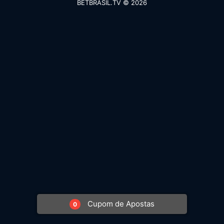
BETBRASIL.TV © 2026
Cupom de Apostas
0