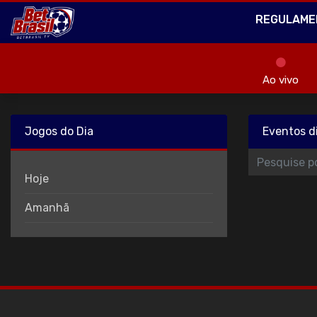
REGULAME
Ao vivo
Jogos do Dia
Eventos d
Hoje
Amanhã