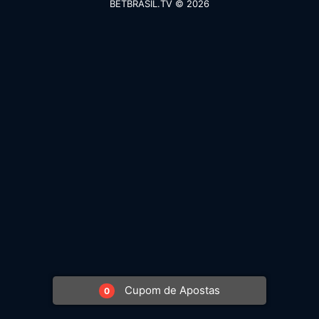
BETBRASIL.TV © 2026
Cupom de Apostas
0