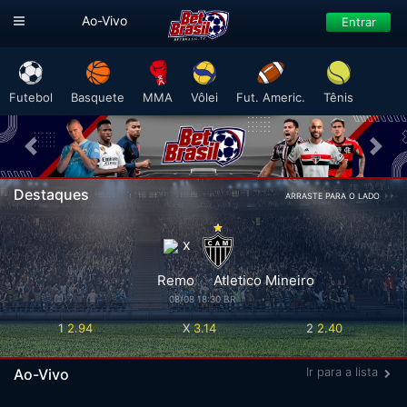
Ao-Vivo
Entrar
Futebol
Basquete
MMA
Vôlei
Fut. Americ.
Tênis
Previous
Nex
Destaques
ARRASTE PARA O LADO
x
Remo
Atletico Mineiro
08/08 18:30 BR
1
2.94
X
3.14
2
2.40
Ir para a lista
Ao-Vivo